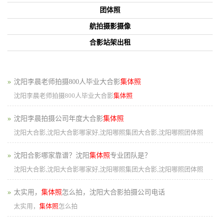
团体照
航拍摄影摄像
合影站架出租
沈阳李晨老师拍摄800人毕业大合影
集体照
沈阳李晨老师拍摄800人毕业大合影
集体照
沈阳李晨拍摄公司年度大合影
集体照
沈阳大合影,沈阳大合影哪家好,沈阳哪照集团大合影,沈阳哪照团体照
沈阳合影哪家靠谱？沈阳
集体照
专业团队是？
沈阳大合影,沈阳大合影哪家好,沈阳哪照集团大合影,沈阳哪照团体照
太实用，
集体照
怎么拍，沈阳大合影拍摄公司电话
太实用，
集体照
怎么拍